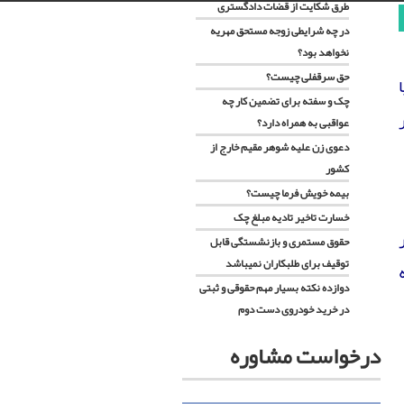
طرق شکایت از قضات دادگستری
در چه شرایطی زوجه مستحق مهریه
نخواهد بود؟
حق سرقفلی چیست؟
چک و سفته برای تضمین کار چه
عواقبی به همراه دارد؟
دعوی زن عليه شوهر مقيم خارج از
کشور
بیمه خویش فرما چیست؟
خسارت تاخیر تادیه مبلغ چک
حقوق مستمری و بازنشستگی قابل
توقیف برای طلبکاران نمیباشد
دوازده نکته بسیار مهم حقوقی و ثبتی
در خرید خودروی دست دوم
آشنایی با حقوق خود در دعاوی
بیمه بازنشگستگی زنان خانه دار
درخواست مشاوره
خانوادگی
چگونه وراث عهده دار پرداخت دیون
در صورت استفاده زوجه از حق حبس
متوفی نشوند؟
در دوران عقد زوج حق درخواست