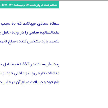
تماس باما
اراضی و ثبتی
مالکیت فکری
سایر حقوق
اسناد بین المللی
طرح های صنعتی
ادارات و سازمان ها
شوراهای حل اختلاف
تخلفات صنفی و تعزیرات
هزینه های از قبل هماهنگ شده
منتشر شده در پنج شنبه, 20 ارديبهشت 1397 11:49
لوایح
درباره ما
شرکتها
دادرسی
اختراعات
پزشکی و بهداشتی
دیوان عدالت اداری
سفته سندی میباشد که به سبب آن 
گمرکی
مراجع خاص
عندالمطالبه مبلغی را در وجه حامل یا
متعهد باید مشخص کننده مبلغ تعهد ش
پیدایش سفته در گذشته به دلیل خطر 
معاملات خارجی و نیز داخلی خود از 
نام خود و دریافت مبلغ آن درجایی د