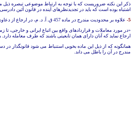
ذکر این نکته ضروریست که با توجه به ارتباط موضوعی تبصره ذیل م
اشتباه بوده است که باید در تجدیدنظرهای آینده در قانون آئین دادرسی
5-
علاوه بر محدودیت مندرج در ماده 457 ق. آ. د. م، در ارجاع از دعاوی بداوری، در ماده 456 همان قانون نوع خاصی از محدودیت، در ارجاع دعاوی بخش خصوصی به داوری پیش بینی شده است. طبق این ماده:
«در مورد معاملات و قراردادهای واقع بین اتباع ایرانی و خارجی، تا ز
ارجاع نماید که آنان دارای همان تابعیتی باشند که طرف معامله دارد.
همانگونه که از ذیل این ماده بخوبی استنباط می شود قانونگذار در
مندرج در آن را باطل می داند.