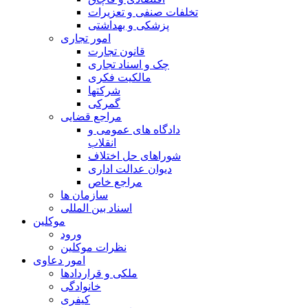
تخلفات صنفی و تعزیرات
پزشکی و بهداشتی
امور تجاری
قانون تجارت
چک و اسناد تجاری
مالکیت فکری
شرکتها
گمرکی
مراجع قضایی
دادگاه های عمومی و
انقلاب
شوراهای حل اختلاف
دیوان عدالت اداری
مراجع خاص
سازمان ها
اسناد بین المللی
موکلین
ورود
نظرات موکلین
امور دعاوی
ملکی و قراردادها
خانوادگی
کیفری