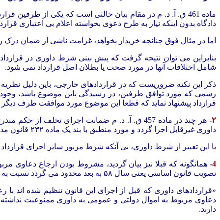
ماده 461 ق. آ. د. م در مقام بیان حالتی است که یکی از طرفی
دادگاه بدون اینکه نیاز به طرح دعوی بخواسته اعلام بی اعتباری قرار
اما در مثال فوق چنانچه خریدار بخواهد، غرامت ناشی از ضمان درک را
بنابراین می توان نتیجه گرفت که پیش بینی شرط داوری در قرارداد
شامل اختلافات آنها در مورد صحت یا بطلان اصل قرارداد نمی شود.
ذکر این نکته ضروریست که در قراردادهای خارجی، باین دلیل نظریه
رسمی که مورد توافق طرفین، در رسیدگی باین موضوع باشد، وجود ن
قرارداد پیشنهاد نماید که قطعا این موضوع مورد موافقت طرف دیگر 
۲-
هر چند در ماده
457
ق. آ. د. م ضمانت اجرای تخلف از حکم مندر
داوری غیرقابل اجرا گردد و مورد منطبق با بند یک ماده
۲۳۲
قانون مدن
با این تعبیر از شرط داوری، بی آنکه شرط مزبور سایر اجرای قرارداد
4-
همانگونه که قبلا نیز بیان گردید، مشروط بودن ارجاع دعاوی مرب
تصویب قانون اساسی یعنی سال
۵۸
به بعد محدود می گردد نسبت به ق
«قراردادهای داوری که قبل از اجرای این قانون تنظیم شده اند با 
دارند.