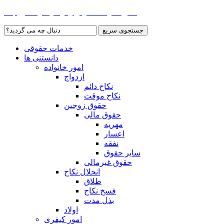
عضویت در سامانه
|
درباره وکلای ما
|
همکاری با ما
جستجوی سریع
خدمات حقوقی
دانستنی ها
امور خانواده
ازدواج
نکاح دائم
نکاح موقت
حقوق زوجین
حقوق مالی
مهریه
اعسار
نفقه
سایر حقوق
حقوق غیرمالی
انحلال نکاح
طلاق
فسخ نکاح
بذل مدت
اولاد
امور کیفری