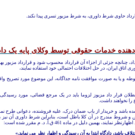
رداد حاوی شرط داوری، به شرط مزبور تسری پیدا نکند.
 دهنده خدمات حقوقی توسط وکلای پایه یک دا
چنانچه جزئی از اجزاء آن قرارداد محسوب شود و قرارداد مزبور بهر دل
ی اتاق ایران، در حل اختلافات احتمالی خود استفاده نمایند،
طه و یا به صورت موافقت نامه جداگانه، این موضوع مورد تصریح واق
ان قرار داد مزبوز لزوما باید در یک مرجع قضائی، مورد رسیدگی ق
را نخواهند داشت.
ه باشد و خریدار از باب ضمان درک، علیه فروشنده، دعوانی طرح نما
و شروط مندرج در آن کلا باطل است، بنابراین شرط داوری آن نیز با
همین دلیل در ماده 461 ق.آ. د. م مقرر شده است:
اف باشد، دادگاه ابتدا به آن رسیدگی و اظهار نظر می نماید.»