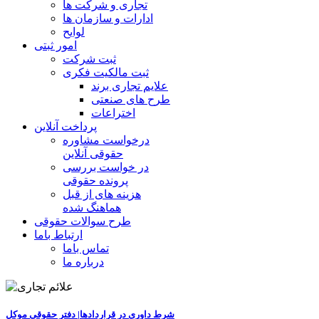
تجاری و شرکت ها
ادارات و سازمان ها
لوایح
امور ثبتی
ثبت شرکت
ثبت مالکیت فکری
علایم تجاری برند
طرح های صنعتی
اختراعات
پرداخت آنلاین
درخواست مشاوره
حقوقی آنلاین
در خواست بررسی
پرونده حقوقی
هزینه های از قبل
هماهنگ شده
طرح سوالات حقوقی
ارتباط باما
تماس باما
درباره ما
شرط داوری در قراردادها| دفتر حقوقی موکل