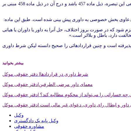
همان قانون، بنظر می رسد، جایگاه واقعی این تبصره، ذیل ماده 457 باشد و درج آن در ذیل ماده 458 مبنی بر
م شود که در صورت بروز اختلاف، حل آنرا به داور یا داوران یا هیاتی
الفت دارد، باطل و بلااثر است.»
پذیرفته است و چنین قراردادهائی را صحیح دانسته لیکن شرط داوری
بیشتر بخوانید
شرط داوری در قراردادها| دفتر حقوقی موکل
معمای داور مرضی الطرفین|دفتر حقوقی موکل
ه خساراتی را می‌تواند از محکوم مطالبه كند؟ |دفتر حقوقی موکل
 داور و ابطال رای داوری، دعوای غیر مالی است |دفتر حقوقی موکل
وکیل
وکیل پایه یک دادگستری
مشاوره حقوقی