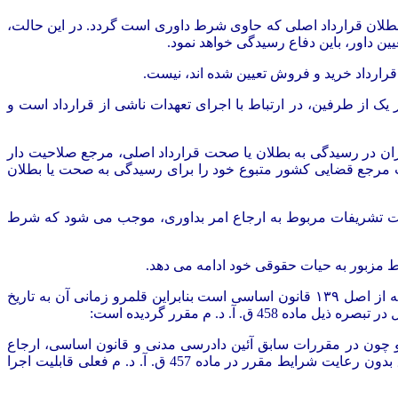
مدعی بطلان قرارداد اصلی که حاوی شرط داوری است گردد. در این حالت،
ین داور، باین دفاع رسیدگی خواهد نمود.
قرارداد خرید و فروش تعیین شده اند، نیست.
ک از طرفین، در ارتباط با اجرای تعهدات ناشی از قرارداد است و
ران در رسیدگی به بطلان یا صحت قرارداد اصلی، مرجع صلاحیت دار
ت مرجع قضایی کشور متبوع خود را برای رسیدگی به صحت یا بطلان
عایت تشریفات مربوط به ارجاع امر بداوری، موجب می شود که شرط
رط مزبور به حیات حقوقی خود ادامه می دهد.
ه از اصل
۱۳۹
قانون اساسی است بنابراین قلمرو زمانی آن به تاریخ
 در تبصره ذیل ماده
458
ق. آ. د. م مقرر گردیده است:
 چون در مقررات سابق آئین دادرسی مدنی و قانون اساسی، ارجاع
دعاوی مربوط به اموال دولتی و عمومی به داوری ممنوعیت نداشته است، بنابراین قراردادهای تنظیم شده در زمان حکومت قوانین سابق بدون رعایت شرایط مقرر در ماده 457 ق. آ. د. م فعلی قابلیت اجرا