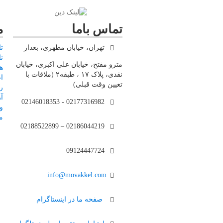
تماس باما
م
تهران، خیابان مطهری، بعداز
ت
ن
مترو مفتح، خیابان علی اکبری، خیابان
ه
نقدی، پلاک ۱۷ ، طبقه۲ (ملاقات با
ا
تعیین وقت قبلی)
ر
آ
02177316982 - 02146018353
و
م
02186044219 – 02188522899
09124447724
info@movakkel.com
صفحه ما در اینستاگرام