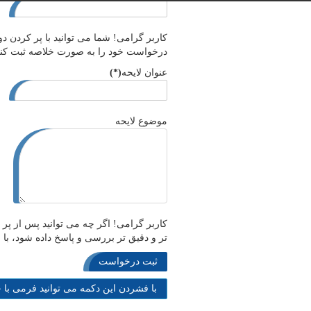
تماس باما
اراضی و ثبتی
مالکیت فکری
سایر حقوق
اسناد بین المللی
طرح های صنعتی
ادارات و سازمان ها
شوراهای حل اختلاف
تخلفات صنفی و تعزیرات
هزینه های از قبل هماهنگ شده
کاربر گرامی! شما می توانید با پر کردن 
لوایح
شرکتها
درباره ما
دادرسی
اختراعات
پزشکی و بهداشتی
دیوان عدالت اداری
درخواست خود را به صورت خلاصه ثبت کنی
گمرکی
مراجع خاص
عنوان لایحه
(*)
موضوع لایحه
کاربر گرامی! اگر چه می توانید پس از پر 
تر و دقیق تر بررسی و پاسخ داده شود، با
با فشردن این دکمه می توانید فرمی با 