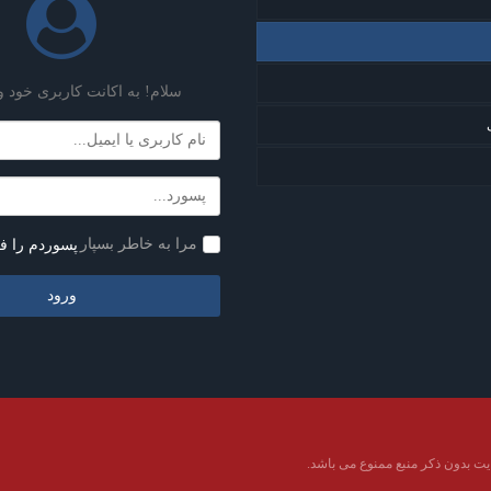
سلام! به اکانت کاربری خود و
مرا به خاطر بسپار
پسوردم را ف
ت بدون ذکر منبع ممنوع می باشد.