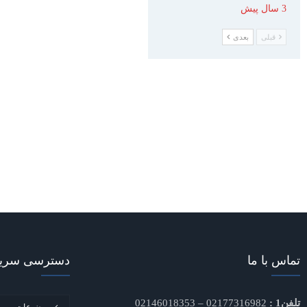
3 سال پیش
قبلی
بعدی
تماس با ما
دسترسی سری
تلفن1 :
02177316982 – 02146018353