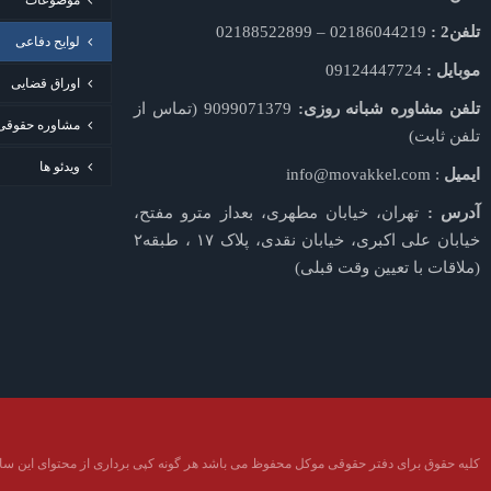
موضوعات
تلفن2 :
02186044219 – 02188522899
لوایح دفاعی
موبایل :
09124447724
اوراق قضایی
تلفن مشاوره شبانه روزی:
9099071379 (تماس از
مشاوره حقوقی
تلفن ثابت)
ویدئو ها
ایمیل
: info@movakkel.com
آدرس :
تهران، خیابان مطهری، بعداز مترو مفتح،
خیابان علی اکبری، خیابان نقدی، پلاک ۱۷ ، طبقه۲
(ملاقات با تعیین وقت قبلی)
کلیه حقوق برای دفتر حقوقی موکل محفوظ می باشد هر گونه کپی برداری از محتوای این سای