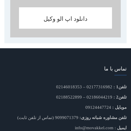
دانلود اپ الو وکیل
تماس با ما
تلفن1 :
02177316982 – 02146018353
تلفن2 :
02186044219 – 02188522899
موبایل :
09124447724
تلفن مشاوره شبانه روزی:
9099071379 (تماس از تلفن ثابت)
ایمیل
: info@movakkel.com